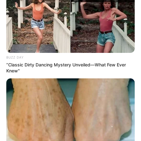
Ivana Icardi ha sido una de las grandes
protagonistas de esta edición de supervivientes,
no solo por su relación con Hugo, sino por su alto
nivel de supervivencia, siendo una de las mejores
participantes femeninas de la historia del
formato. Muchos esperaban el reencuentro de la
Argentina con Hugo en plató, pero por desgracia
este momento va a tener que esperar. Ivana se ha
manifestado al respecto y ha aprovechado para
hablar de su ex pareja en la Isla: