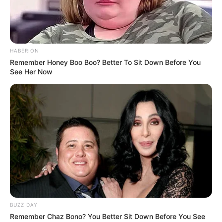
Ivana no acudira a la final
de supervivientes. Las
razones y su últimos
palabras para acercarse a
Hugo
Administrador
junio 4, 2020