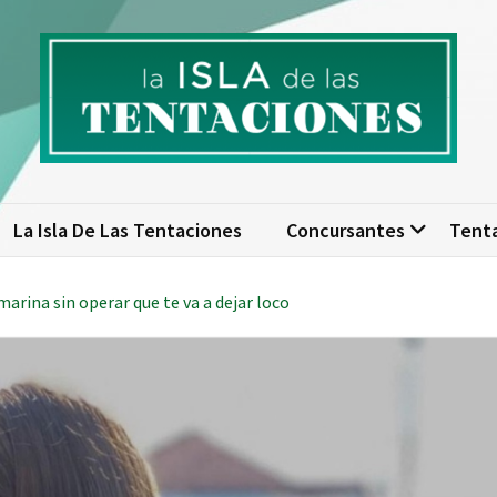
isla de las tentaciones. Nume
scubre todo sobre La Isla de las Tentaciones 10: concursantes, par
actualizad
La Isla De Las Tentaciones
Concursantes
Tent
marina sin operar que te va a dejar loco