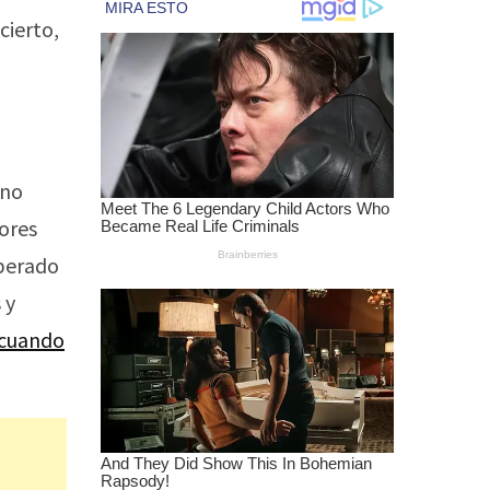
cierto,
 no
jores
uperado
 y
 cuando