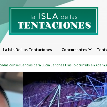
isla de las tentaciones. Nume
scubre todo sobre La Isla de las Tentaciones 10: concursantes, par
actualizad
La Isla De Las Tentaciones
Concursantes
Tent
cadas consecuencias para Lucia Sanchez tras lo ocurrido en Adamu