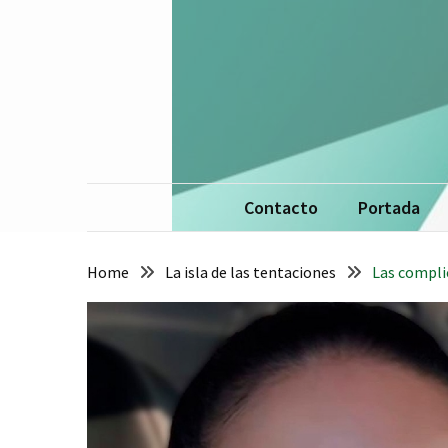
Skip
Skip
to
to
content
content
La 
De
Contacto
Portada
Home
La isla de las tentaciones
Las compli