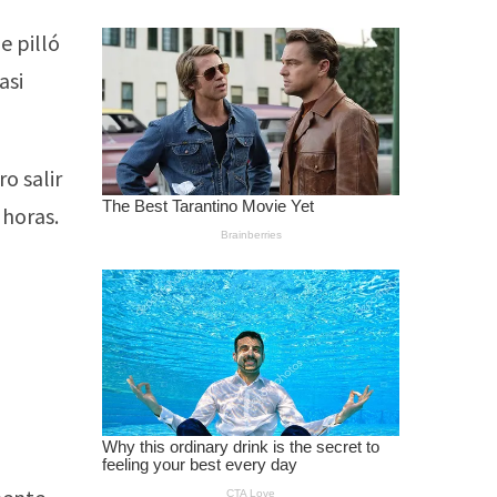
e pilló
asi
o salir
 horas.