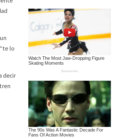
mente
dad
 un
“te lo
 decir
 tren