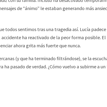
Cádiz con su familia. Incluso ha desactivado temporal
mensajes de “ánimo” le estaban generando más ansie
ue todos sentimos tras una tragedia así. Lucía padece
accidente ha reactivado de la peor forma posible. El 
lenciar ahora grita más fuerte que nunca.
canas (y que ha terminado filtrándose), se la escucha
hora ha pasado de verdad. ¿Cómo vuelvo a subirme a un