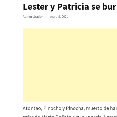
Lester y Patricia se bu
Administrador
enero 8, 2021
Atontao, Pinocho y Pinocha, muerto de ham
referido Marta Peñate a su ex pareja, Lester,