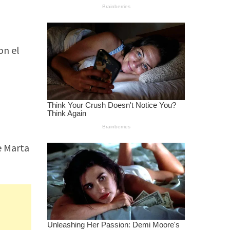
on el
ó
e Marta