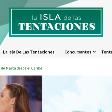
isla de las tentaciones. Nume
scubre todo sobre La Isla de las Tentaciones 10: concursantes, par
actualizad
La Isla De Las Tentaciones
Concursantes
Tent
n de Marta desde el Caribe