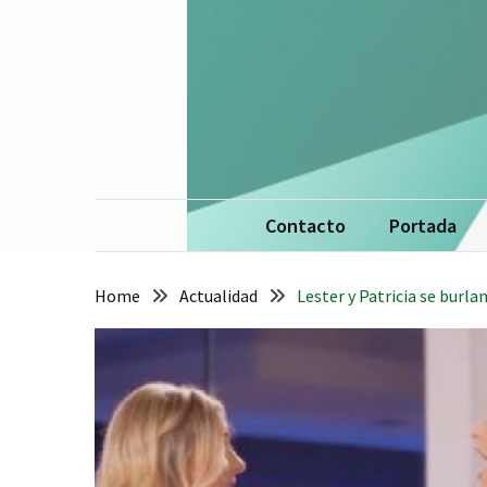
Skip
Skip
to
to
content
content
La 
De
Contacto
Portada
Home
Actualidad
Lester y Patricia se burla