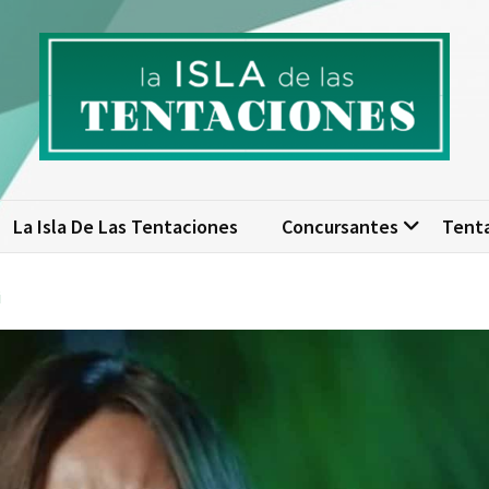
isla de las tentaciones. Nume
scubre todo sobre La Isla de las Tentaciones 10: concursantes, par
actualizad
La Isla De Las Tentaciones
Concursantes
Tent
i