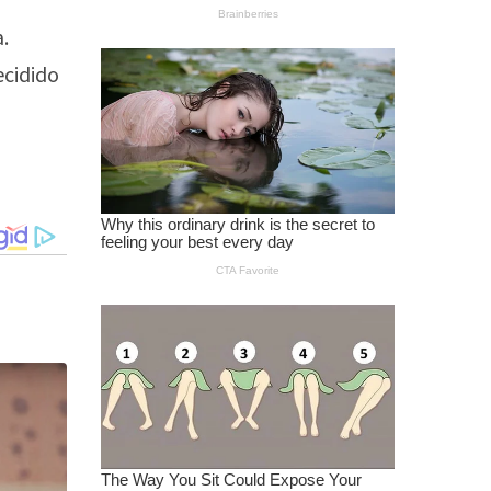
a.
ecidido