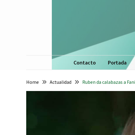
Skip
Skip
to
to
content
content
La 
De
Contacto
Portada
Home
Actualidad
Ruben da calabazas a Fan