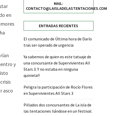
MAIL:
star
CONTACTO@LAISLADELASTENTACIONES.COM
ido en
rumores
ENTRADAS RECIENTES
 ha
El comunicado de Última hora de Darío
tras ser operado de urgencia
rían
Ya sabemos de quien es este tatuaje de
una concursante de Supervivientes All
uentro y
Stars 3. Y no estaba en ninguna
isto
quiniela!!
risis
Peligra la participación de Rocío Flores
r asco
en Supervivientes All Stars 3
Pillados dos concursantes de La isla de
las tentaciones liándose en un festival.