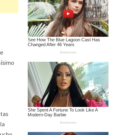
se
hísimo
itas
la
mucho