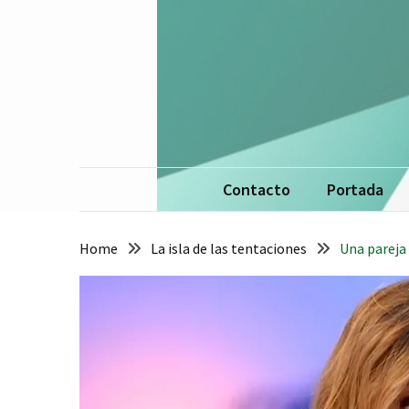
Skip
Skip
to
to
content
content
La 
De
Contacto
Portada
Home
La isla de las tentaciones
Una pareja