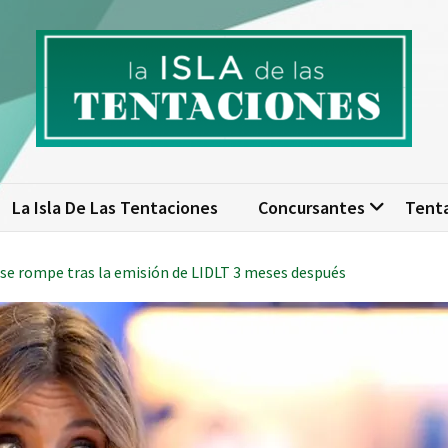
isla de las tentaciones. Nume
scubre todo sobre La Isla de las Tentaciones 10: concursantes, par
actualizad
La Isla De Las Tentaciones
Concursantes
Tent
 se rompe tras la emisión de LIDLT 3 meses después