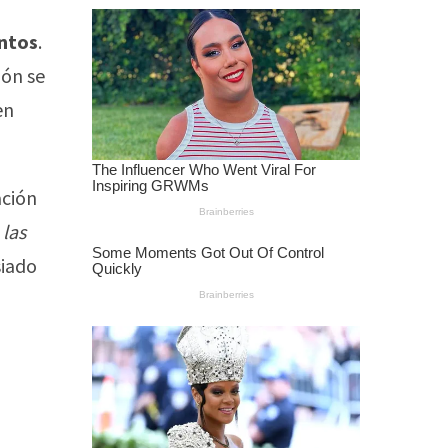
untos
.
ión se
en
ación
 las
siado