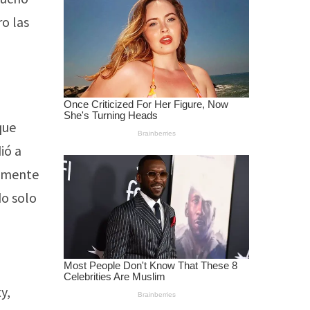
ro las
que
ió a
namente
do solo
y,