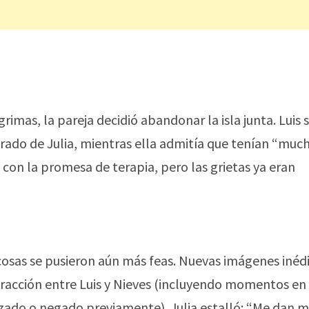
rimas, la pareja decidió abandonar la isla junta. Luis 
ado de Julia, mientras ella admitía que tenían “muc
n con la promesa de terapia, pero las grietas ya eran
cosas se pusieron aún más feas. Nuevas imágenes inéd
teracción entre Luis y Nieves (incluyendo momentos en 
izado o negado previamente). Julia estalló: “Me dan 