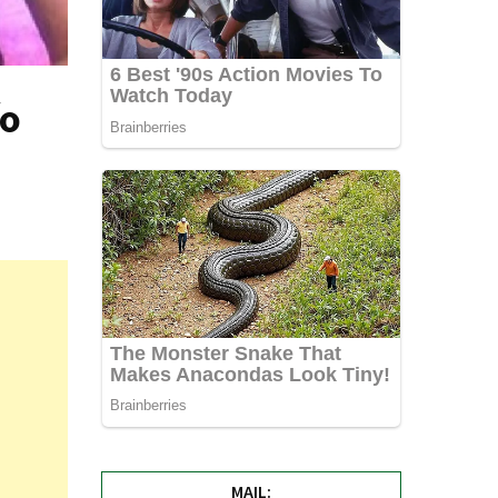
ío
MAIL: