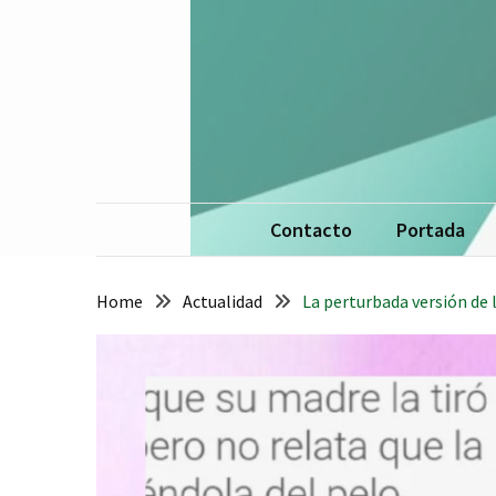
Skip
Skip
to
to
content
content
La 
De
Contacto
Portada
Home
Actualidad
La perturbada versión de 