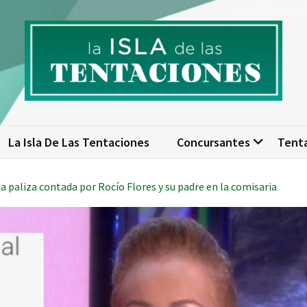
isla de las tentaciones. Nume
scubre todo sobre La Isla de las Tentaciones 10: concursantes, par
actualizad
La Isla De Las Tentaciones
Concursantes
Tent
la paliza contada por Rocío Flores y su padre en la comisaria