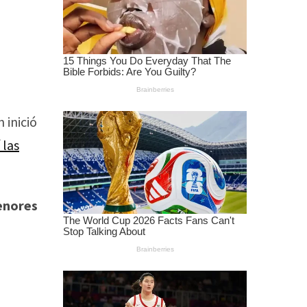
 inició
 las
menores