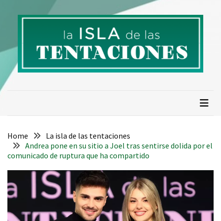
Skip
Skip
to
to
content
content
La isla de las tentaciones.
Descubre todo sobre La Isla de las Tentaciones 10:
concursantes, parejas, tentadores, spoilers, resumen de
Numero 1 en telerealidad
capítulos y cotilleos actualizados.
Home
La isla de las tentaciones
Andrea pone en su sitio a Joel tras sentirse dolida por el
comunicado de ruptura que ha compartido