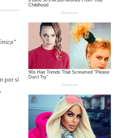
ímica”
n por sí
,