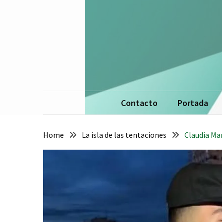
Skip
Skip
to
to
content
content
La 
De
Contacto
Portada
Home
La isla de las tentaciones
Claudia Mar