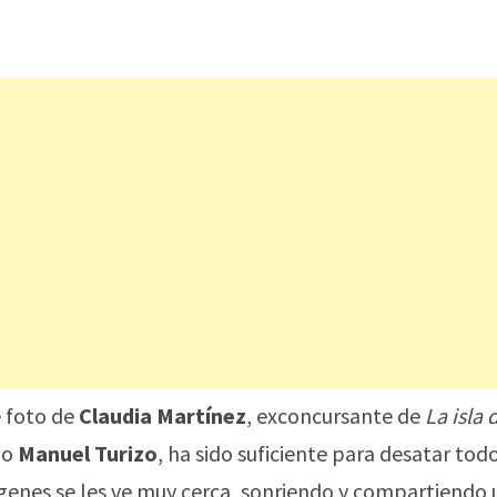
e foto de
Claudia Martínez
, exconcursante de
La isla 
no
Manuel Turizo
, ha sido suficiente para desatar tod
ágenes se les ve muy cerca, sonriendo y compartiendo