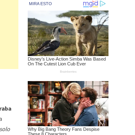
traba
a
solo