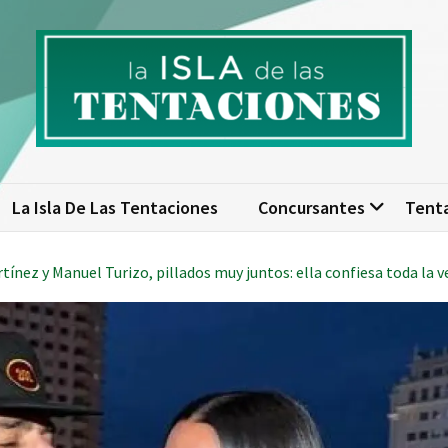
isla de las tentaciones. Nume
scubre todo sobre La Isla de las Tentaciones 10: concursantes, par
actualizad
La Isla De Las Tentaciones
Concursantes
Tent
tínez y Manuel Turizo, pillados muy juntos: ella confiesa toda la 