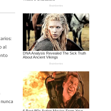
arios:
o al
ento
s
e nunca