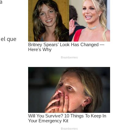
a
 el que