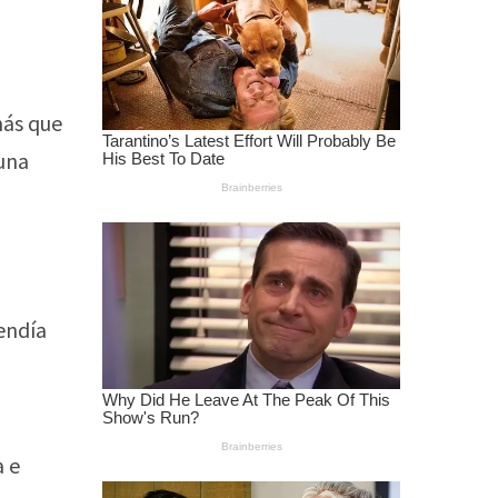
más que
 una
tendía
a e