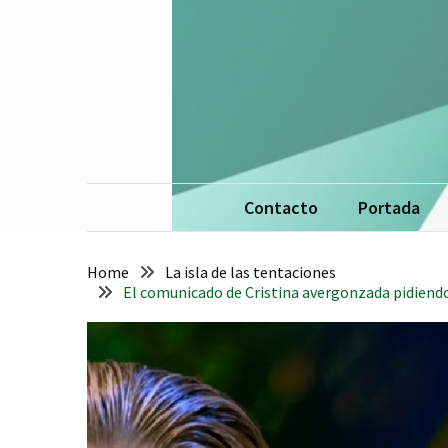
Skip
Skip
to
to
content
content
La 
De
Contacto
Portada
Home
La isla de las tentaciones
El comunicado de Cristina avergonzada pidiendo