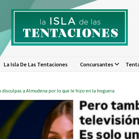
isla de las tentaciones. Nume
scubre todo sobre La Isla de las Tentaciones 10: concursantes, par
actualizad
La Isla De Las Tentaciones
Concursantes
Tent
 disculpas a Almudena por lo que le hizo en la hoguera