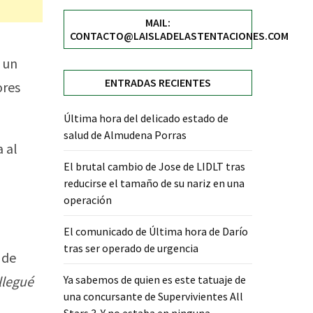
MAIL:
CONTACTO@LAISLADELASTENTACIONES.COM
 un
ENTRADAS RECIENTES
ores
Última hora del delicado estado de
salud de Almudena Porras
 al
El brutal cambio de Jose de LIDLT tras
reducirse el tamaño de su nariz en una
operación
El comunicado de Última hora de Darío
tras ser operado de urgencia
 de
Ya sabemos de quien es este tatuaje de
llegué
una concursante de Supervivientes All
Stars 3. Y no estaba en ninguna