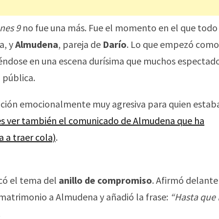
ones 9
no fue una más. Fue el momento en el que todo
la, y
Almudena
, pareja de
Darío
. Lo que empezó como
iéndose en una escena durísima que muchos espectad
 pública.
tuación emocionalmente muy agresiva para quien estaba
res ver también el comunicado de Almudena que ha
 a traer cola)
.
có el tema del
anillo de compromiso
. Afirmó delante
 matrimonio a Almudena y añadió la frase:
“Hasta que 
.