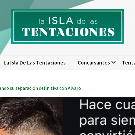
isla de las tentaciones. Nume
scubre todo sobre La Isla de las Tentaciones 10: concursantes, par
actualizad
La Isla De Las Tentaciones
Concursantes
Tent
ndo su separación definitiva con Alvaro