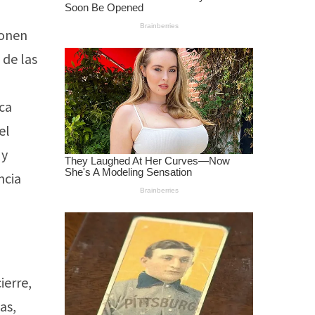
ponen
 de las
ica
el
 y
ncia
ierre,
as,