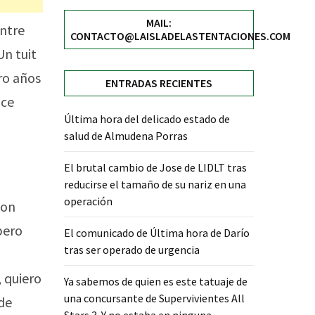
MAIL:
entre
CONTACTO@LAISLADELASTENTACIONES.COM
 Un tuit
ro años
ENTRADAS RECIENTES
ace
Última hora del delicado estado de
salud de Almudena Porras
El brutal cambio de Jose de LIDLT tras
reducirse el tamaño de su nariz en una
operación
con
pero
El comunicado de Última hora de Darío
tras ser operado de urgencia
 quiero
Ya sabemos de quien es este tatuaje de
una concursante de Supervivientes All
 de
Stars 3. Y no estaba en ninguna