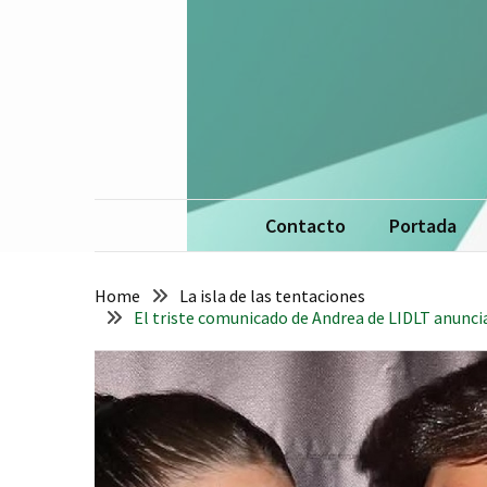
Skip
Skip
to
to
content
content
La 
De
Contacto
Portada
Home
La isla de las tentaciones
El triste comunicado de Andrea de LIDLT anuncia