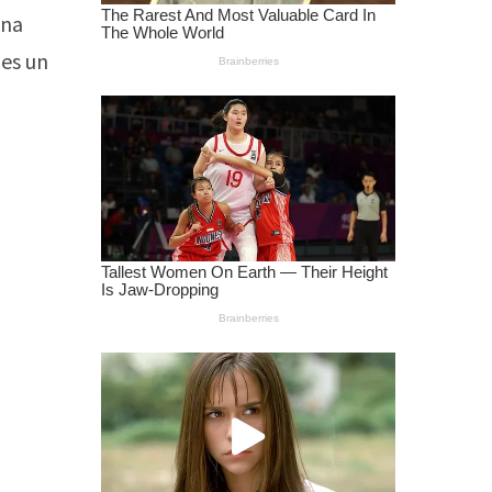
una
 es un