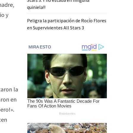
madre,
quiniela!!
io y
Peligra la participación de Rocío Flores
en Supervivientes All Stars 3
taron la
aron en
ero!».
cen