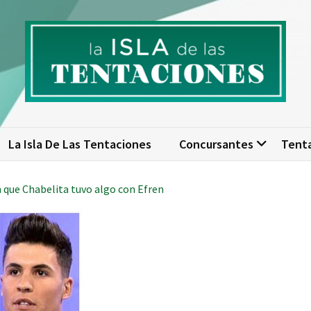
isla de las tentaciones. Nume
scubre todo sobre La Isla de las Tentaciones 10: concursantes, par
actualizad
La Isla De Las Tentaciones
Concursantes
Tent
 que Chabelita tuvo algo con Efren