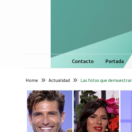
Skip
Skip
to
to
content
content
La 
De
Contacto
Portada
Home
Actualidad
Las fotos que demuestran