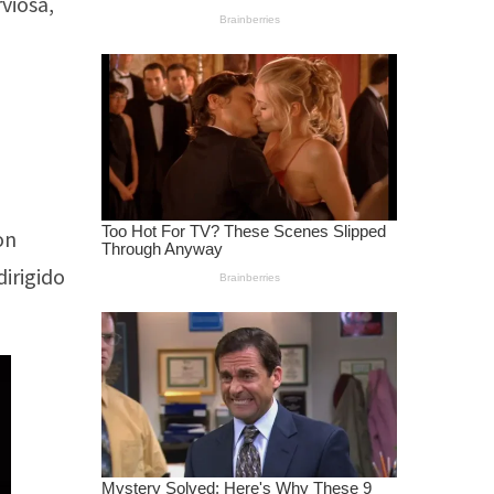
viosa,
on
dirigido