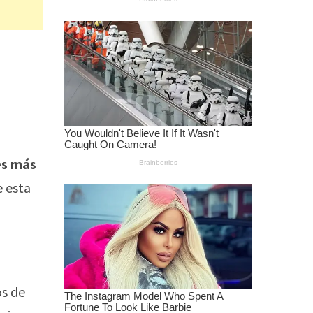
es más
e esta
os de