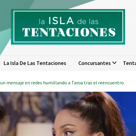
isla de las tentaciones. Nume
scubre todo sobre La Isla de las Tentaciones 10: concursantes, par
actualizad
La Isla De Las Tentaciones
Concursantes
Tent
a un mensaje en redes humillando a Tania tras el reencuentro