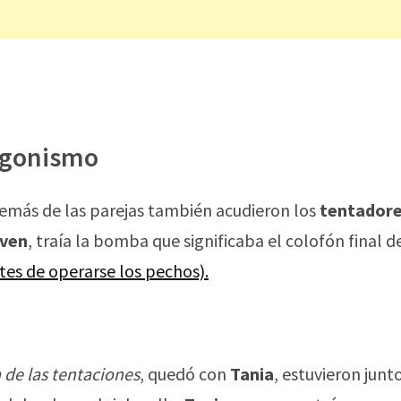
agonismo
emás de las parejas también acudieron los
tentador
iven
, traía la bomba que significaba el colofón final d
tes de operarse los pechos).
a de las tentaciones
, quedó con
Tania
, estuvieron junt