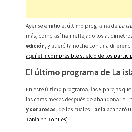
Ayer se emitió el último programa de
La is
más, como así han reflejado los audimetro
edición
, y lideró la noche con una diferenc
aquí el incompresible sueldo de los particip
El último programa de La isl
En este último programa, las 5 parejas q
las caras meses después de abandonar el re
y sorpresas
, de los cuales
Tania
acaparó u
Tania en TopLes)
.