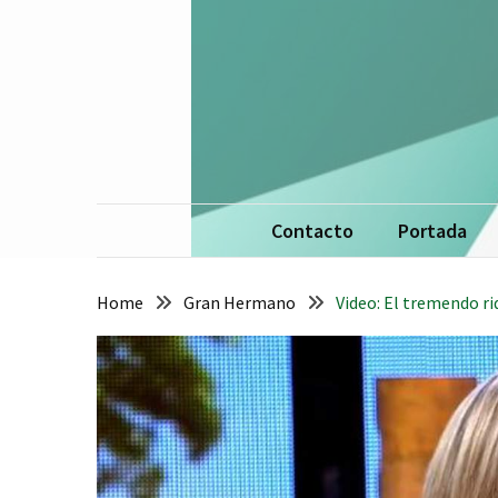
Skip
Skip
to
to
content
content
La 
De
Contacto
Portada
Home
Gran Hermano
Video: El tremendo ri