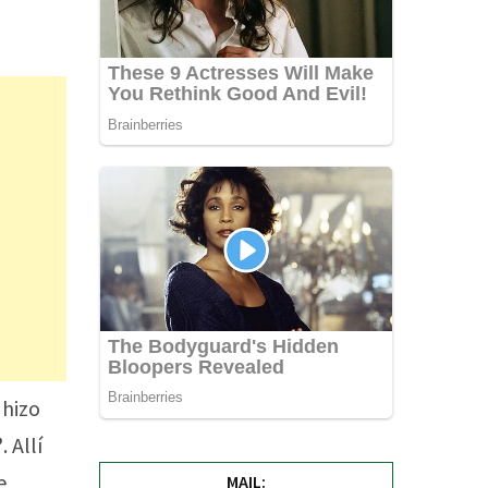
 hizo
’
. Allí
e
MAIL: