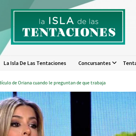
isla de las tentaciones. Nume
scubre todo sobre La Isla de las Tentaciones 10: concursantes, par
actualizad
La Isla De Las Tentaciones
Concursantes
Tent
dículo de Oriana cuando le preguntan de que trabaja