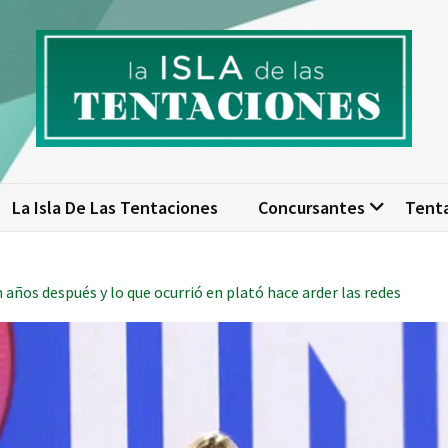
isla de las tentaciones. Nume
scubre todo sobre La Isla de las Tentaciones 10: concursantes, par
actualizad
La Isla De Las Tentaciones
Concursantes
Tent
años después y lo que ocurrió en plató hace arder las redes