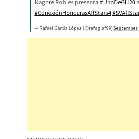
Nagore Robles presenta
#UnoDeGH20
a
#ConexiónHondurasAllStars4
#SVAllSta
— Rafael García López (@rafaglaf99)
September 