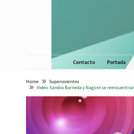
Skip
Skip
to
to
content
content
La 
De
Contacto
Portada
Home
Supervivientes
Video: Sandra Barneda y Nagore se reencuentran 