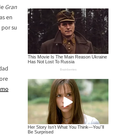
de
Gran
as en
 por su
ldad
gore
como